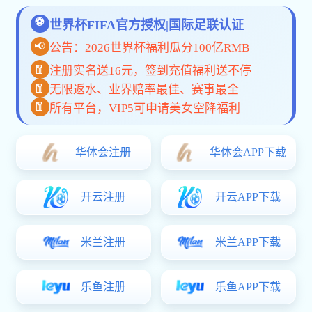
2. 用户不得以虚假信息注册账户，不得冒用他人身份注册或使用
账户。
3. 用户对其账户的所有活动和操作承担全部法律责任，包括但不
限于信息发布、数据浏览、评论等。
三、服务内容
本平台主要提供亚美体育首页相关的数据服务、赛事预告、资讯
分发、用户互动等功能，具体服务内容将根据运营安排进行调
整。
四、用户行为规范
用户承诺不利用本平台从事以下行为：
发布、传播违法或侵权信息
实施恶意攻击、干扰平台系统安全