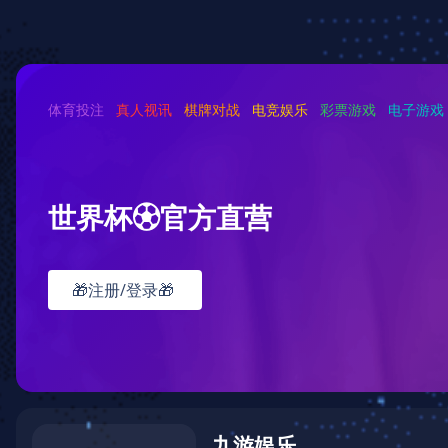
亚美体育首页
A
欢迎访问
亚美体育首页
，提供全面覆
更新千场比赛