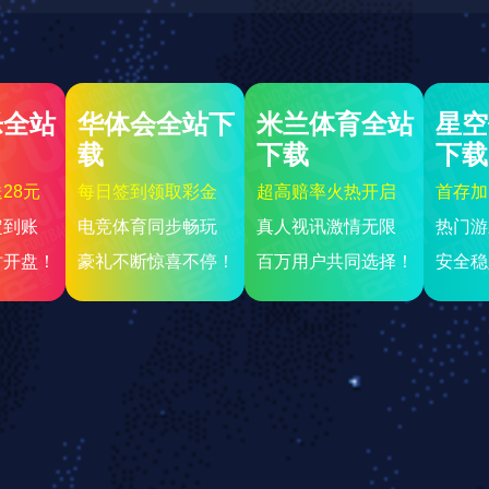
承担更多责任，但这些替补球员往往缺乏足够的经验。在高强度
整战术，但效果并不理想，使得太阳队陷入了连败泥潭。
连续失利使得球队信心遭到打击，每个球员都开始变得更加谨慎
陷入了困境。
境
一定的人才储备，但由于多名主力缺阵，他们明显处于劣势。比
队，由于缺少组织者和得分点，让他们陷入了被动局面。
球队韧性的时刻。然而，很遗憾的是，太阳队未能显示出应有的
得比分差距不断扩大。
延续了自己12连败的不堪纪录。这一情况不仅令球迷心寒，也让