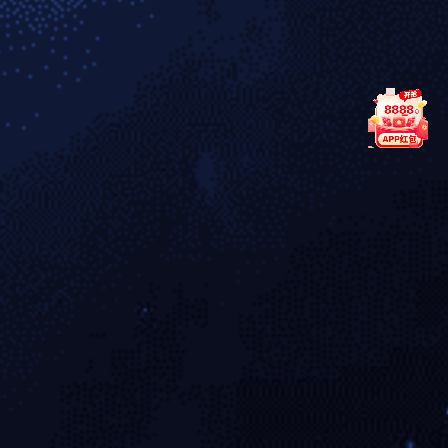
，则极可能抢占更多季后赛席位。因此，在
利。
2连败。而此情此景为正在崛起中的火箭提
未来几个月内影响整个西部格局，因此各方
待看到更加激烈精彩的NBA赛事，为广大