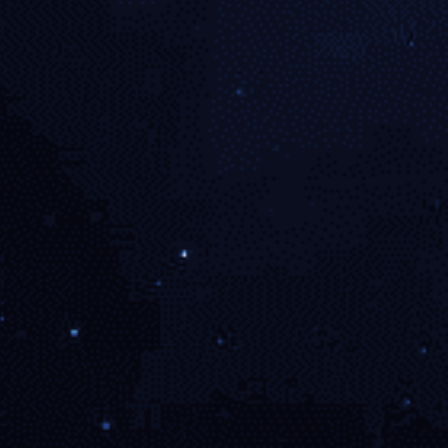
在西甲赛季中，法国足球明星姆巴佩
2026-07-29
切尔西对阵帕福斯比赛名单公
近日，切尔西队与帕福斯队的比赛名
2026-06-20
亚美体育首页
亚美体育首页官方网站【KY1.AC】官
温
网认证:手机版、app下载、登录入
s
口、官方网站、网页版、平台、网
址、地址、注册、娱乐，亚美体育首
页(中国)官方网站欢迎大家选择真正的
官方通道，同时我们提供全天候7x24
小时在线服务，第一时间处理各类问