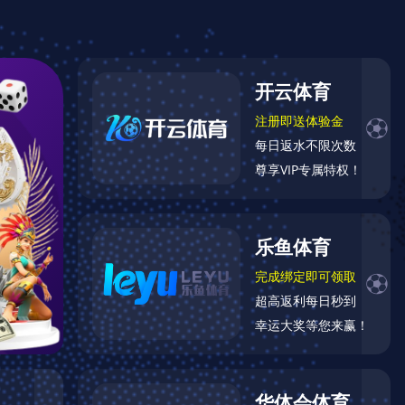
注册入口
育赛事与数据服务
 支持
APP下载
与
网页使用
，每日同步
掌握比赛节奏。