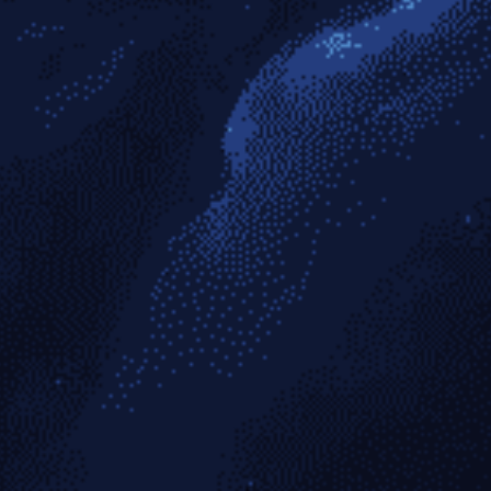
何保持良好状态，提高胜率也是极为重要。如果能维持这种势头
箭，每一场都是至关重要的一役，需要全力以赴去拼搏和争取胜
战，由于主将接连受伤，导致战绩骤降，更是在客战老鹰时遭遇1
从整体来看，这样的发展态势不仅关系到两支球队自身，也将在
经辉煌的球队，让他们早日走出阴霾，实现目标。同时，我们也期